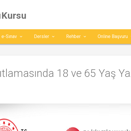
ü Kursu
e-Sınav
Dersler
Rehber
Online Başvuru
tlamasında 18 ve 65 Yaş Yaz